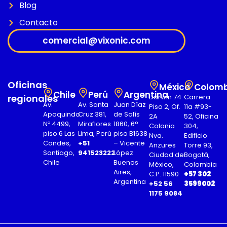
Blog
Contacto
comercial@vixonic.com
Oficinas
México
Colomb
Chile
Perú
Argentina
regionales
Darwin 74
Carrera
Av.
Av. Santa
Juan Díaz
Piso 2, Of.
11a #93-
Apoquindo
Cruz 381,
de Solís
2A
52, Oficina
Nº 4499,
Miraflores
1860, 6°
Colonia
304,
piso 6 Las
Lima, Perú
piso B1638
Nva.
Edificio
Condes,
+51
– Vicente
Anzures
Torre 93,
Santiago,
941523222
López
Ciudad de
Bogotá,
Chile
Buenos
México,
Colombia
Aires,
C.P. 11590
+57 302
Argentina
+52 56
3599002
1175 9084