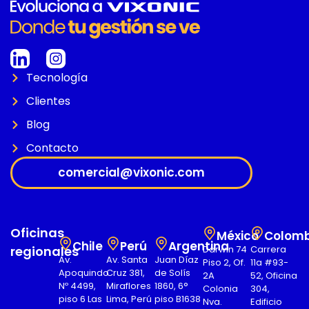
Tecnología
Clientes
Blog
Contacto
comercial@vixonic.com
Oficinas
México
Colomb
Chile
Perú
Argentina
regionales
Darwin 74
Carrera
Av.
Av. Santa
Juan Díaz
Piso 2, Of.
11a #93-
Apoquindo
Cruz 381,
de Solís
2A
52, Oficina
Nº 4499,
Miraflores
1860, 6°
Colonia
304,
piso 6 Las
Lima, Perú
piso B1638
Nva.
Edificio