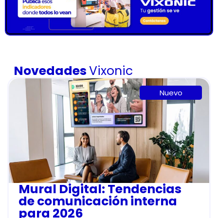
Novedades
Vixonic
Nuevo
Mural Digital: Tendencias
de comunicación interna
para 2026