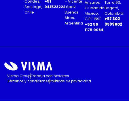
Condes,
+51
– Vicente
Anzures
Torre 93,
Santiago,
941523222
López
Ciudad de
Bogotá,
Chile
Buenos
México,
Colombia
Aires,
C.P. 11590
+57 302
Argentina
+52 56
3599002
1175 9084
Visma Group
Trabaja con nosotros
Términos y condiciones
Políticas de privacidad