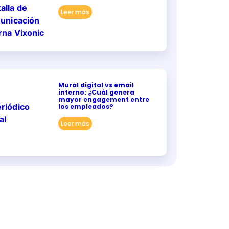
Leer más
Mural digital vs email
interno: ¿Cuál genera
mayor engagement entre
los empleados?
Leer más