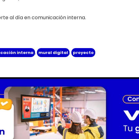
te al día en comunicación interna.
cación interna
,
mural digital
,
proyecto