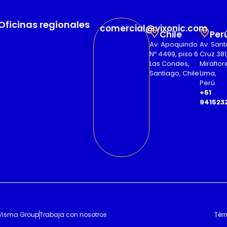
Oficinas regionales
comercial@vixonic.com
Chile
Per
Av. Apoquindo
Av. Sant
Nº 4499, piso 6
Cruz 381
Las Condes,
Miraflor
Santiago, Chile
Lima,
Perú
+51
941523
Visma Group
Trabaja con nosotros
Tér