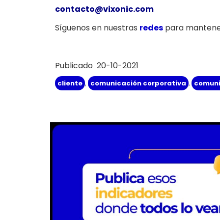
contacto@vixonic.com
Síguenos en nuestras
redes
para mantener
Publicado 20-10-2021
cliente
,
comunicación corporativa
,
comuni