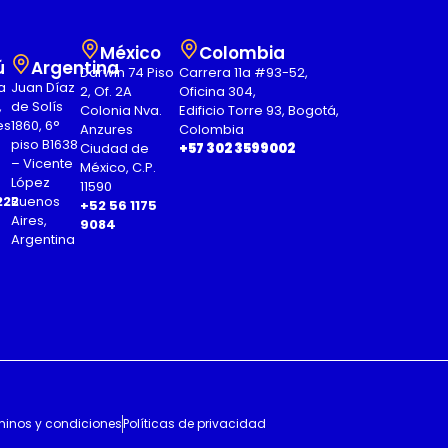
México
Colombia
ú
Argentina
Darwin 74 Piso
Carrera 11a #93-52,
a
Juan Díaz
2, Of. 2A
Oficina 304,
,
de Solís
Colonia Nva.
Edificio Torre 93, Bogotá,
es
1860, 6°
Anzures
Colombia
piso B1638
Ciudad de
+57 302 3599002
– Vicente
México, C.P.
López
11590
222
Buenos
+52 56 1175
Aires,
9084
Argentina
minos y condiciones
Políticas de privacidad