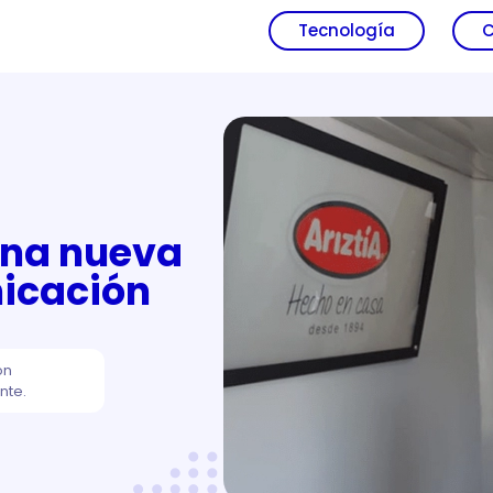
Tecnología
C
una nueva
icación
ón
nte.