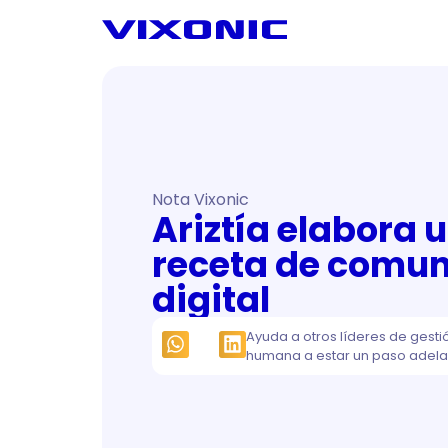
Nota Vixonic
Ariztía elabora 
receta de comun
digital
Ayuda a otros líderes de gesti
humana a estar un paso adela