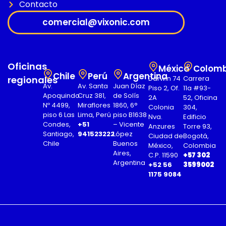
Contacto
comercial@vixonic.com
Oficinas
México
Colomb
Chile
Perú
Argentina
regionales
Darwin 74
Carrera
Av.
Av. Santa
Juan Díaz
Piso 2, Of.
11a #93-
Apoquindo
Cruz 381,
de Solís
2A
52, Oficina
Nº 4499,
Miraflores
1860, 6°
Colonia
304,
piso 6 Las
Lima, Perú
piso B1638
Nva.
Edificio
Condes,
+51
– Vicente
Anzures
Torre 93,
Santiago,
941523222
López
Ciudad de
Bogotá,
Chile
Buenos
México,
Colombia
Aires,
C.P. 11590
+57 302
Argentina
+52 56
3599002
1175 9084