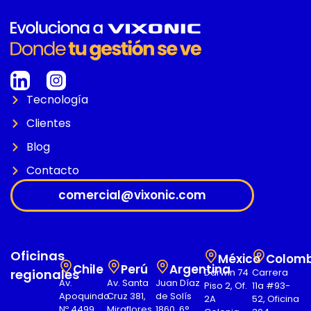
Tecnología
Clientes
Blog
Contacto
comercial@vixonic.com
Oficinas
México
Colomb
Chile
Perú
Argentina
regionales
Darwin 74
Carrera
Av.
Av. Santa
Juan Díaz
Piso 2, Of.
11a #93-
Apoquindo
Cruz 381,
de Solís
2A
52, Oficina
Nº 4499,
Miraflores
1860, 6°