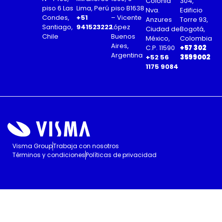
Colonia
304,
piso 6 Las
Lima, Perú
piso B1638
Nva.
Edificio
Condes,
+51
– Vicente
Anzures
Torre 93,
Santiago,
941523222
López
Ciudad de
Bogotá,
Chile
Buenos
México,
Colombia
Aires,
C.P. 11590
+57 302
Argentina
+52 56
3599002
1175 9084
Visma Group
Trabaja con nosotros
Términos y condiciones
Políticas de privacidad