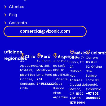
Clientes
Blog
Contacto
comercial@vixonic.com
Oficinas
México
Colomb
Chile
Perú
Argentina
regionales
Darwin 74
Carrera
Av.
Av. Santa
Juan Díaz
Piso 2, Of.
11a #93-
Apoquindo
Cruz 381,
de Solís
2A
52, Oficina
Nº 4499,
Miraflores
1860, 6°
Colonia
304,
piso 6 Las
Lima, Perú
piso B1638
Nva.
Edificio
Condes,
+51
– Vicente
Anzures
Torre 93,
Santiago,
941523222
López
Ciudad de
Bogotá,
Chile
Buenos
México,
Colombia
Aires,
C.P. 11590
+57 302
Argentina
+52 56
3599002
1175 9084