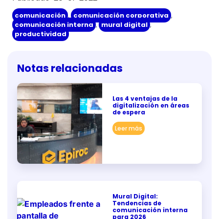
comunicación
,
comunicación corporativa
,
comunicación interna
,
mural digital
,
productividad
Notas relacionadas
Las 4 ventajas de la
digitalización en áreas
de espera
Leer más
Mural Digital:
Tendencias de
comunicación interna
para 2026