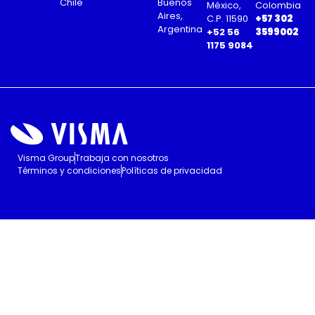
Chile
Buenos
México,
Colombia
Aires,
C.P. 11590
+57 302
Argentina
+52 56
3599002
1175 9084
Visma Group
Trabaja con nosotros
Términos y condiciones
Políticas de privacidad