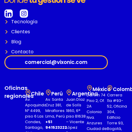
Tecnología
Clientes
Blog
Contacto
comercial@vixonic.com
Oficinas
México
Colomb
Chile
Perú
Argentina
regionales
Darwin 74
Carrera
Av.
Av. Santa
Juan Díaz
Piso 2, Of.
11a #93-
Apoquindo
Cruz 381,
de Solís
2A
52, Oficina
Nº 4499,
Miraflores
1860, 6°
Colonia
304,
piso 6 Las
Lima, Perú
piso B1638
Nva.
Edificio
Condes,
+51
– Vicente
Anzures
Torre 93,
Santiago,
941523222
López
Ciudad de
Bogotá,