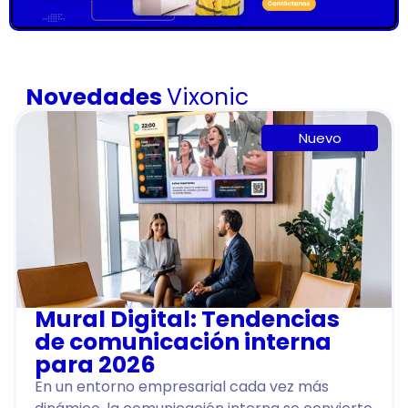
Novedades
Vixonic
Nuevo
Mural Digital: Tendencias
de comunicación interna
para 2026
En un entorno empresarial cada vez más