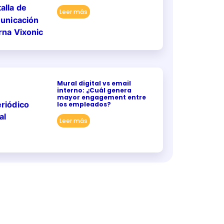
Leer más
Mural digital vs email
interno: ¿Cuál genera
mayor engagement entre
los empleados?
Leer más