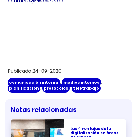
contacto@vixonic.com
.
Publicado 24-09-2020
comunicación interna
,
medios internos
,
planificación
,
protocolos
,
teletrabajo
Notas relacionadas
Las 4 ventajas de la
digitalización en áreas