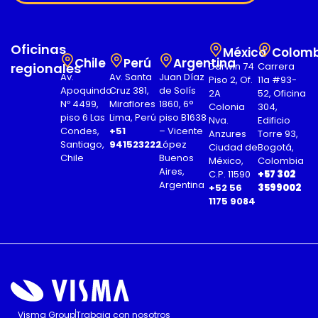
Oficinas
México
Colomb
Chile
Perú
Argentina
regionales
Darwin 74
Carrera
Av.
Av. Santa
Juan Díaz
Piso 2, Of.
11a #93-
Apoquindo
Cruz 381,
de Solís
2A
52, Oficina
Nº 4499,
Miraflores
1860, 6°
Colonia
304,
piso 6 Las
Lima, Perú
piso B1638
Nva.
Edificio
Condes,
+51
– Vicente
Anzures
Torre 93,
Santiago,
941523222
López
Ciudad de
Bogotá,
Chile
Buenos
México,
Colombia
Aires,
C.P. 11590
+57 302
Argentina
+52 56
3599002
1175 9084
Visma Group
Trabaja con nosotros