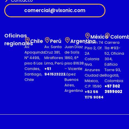
Contacto
comercial@vixonic.com
Oficinas
México
Colomb
Chile
Perú
Argentina
regionales
Darwin 74
Carrera
Av.
Av. Santa
Juan Díaz
Piso 2, Of.
11a #93-
Apoquindo
Cruz 381,
de Solís
2A
52, Oficina
Nº 4499,
Miraflores
1860, 6°
Colonia
304,
piso 6 Las
Lima, Perú
piso B1638
Nva.
Edificio
Condes,
+51
– Vicente
Anzures
Torre 93,
Santiago,
941523222
López
Ciudad de
Bogotá,
Chile
Buenos
México,
Colombia
Aires,
C.P. 11590
+57 302
Argentina
+52 56
3599002
1175 9084