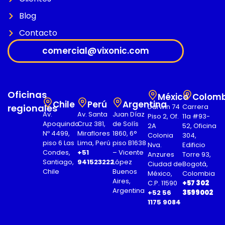
Blog
Contacto
comercial@vixonic.com
Oficinas
México
Colomb
Chile
Perú
Argentina
regionales
Darwin 74
Carrera
Av.
Av. Santa
Juan Díaz
Piso 2, Of.
11a #93-
Apoquindo
Cruz 381,
de Solís
2A
52, Oficina
Nº 4499,
Miraflores
1860, 6°
Colonia
304,
piso 6 Las
Lima, Perú
piso B1638
Nva.
Edificio
Condes,
+51
– Vicente
Anzures
Torre 93,
Santiago,
941523222
López
Ciudad de
Bogotá,
Chile
Buenos
México,
Colombia
Aires,
C.P. 11590
+57 302
Argentina
+52 56
3599002
1175 9084