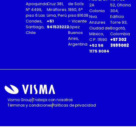
Apoquindo
Cruz 381,
de Solís
2A
52, Oficina
Nº 4499,
Miraflores
1860, 6°
Colonia
304,
piso 6 Las
Lima, Perú
piso B1638
Nva.
Edificio
Condes,
+51
– Vicente
Anzures
Torre 93,
Santiago,
941523222
López
Ciudad de
Bogotá,
Chile
Buenos
México,
Colombia
Aires,
C.P. 11590
+57 302
Argentina
+52 56
3599002
1175 9084
Visma Group
Trabaja con nosotros
Términos y condiciones
Políticas de privacidad