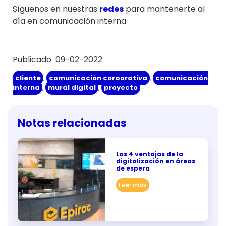
Síguenos en nuestras
redes
para mantenerte al
día en comunicación interna.
Publicado 09-02-2022
cliente
,
comunicación corporativa
,
comunicación
interna
,
mural digital
,
proyecto
Notas relacionadas
Las 4 ventajas de la
digitalización en áreas
de espera
Leer más