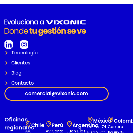
Tecnología
Clientes
Blog
Contacto
comercial@vixonic.com
Oficinas
México
Colomb
Chile
Perú
Argentina
regionales
Darwin 74
Carrera
Av.
Av. Santa
Juan Díaz
Piso 2, Of.
11a #93-