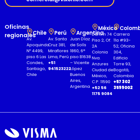
Oficinas
México
Colomb
Chile
Perú
Argentina
regionales
Darwin 74
Carrera
Av.
Av. Santa
Juan Díaz
Piso 2, Of.
11a #93-
Apoquindo
Cruz 381,
de Solís
2A
52, Oficina
Nº 4499,
Miraflores
1860, 6°
Colonia
304,
piso 6 Las
Lima, Perú
piso B1638
Nva.
Edificio
Condes,
+51
– Vicente
Anzures
Torre 93,
Santiago,
941523222
López
Ciudad de
Bogotá,
Chile
Buenos
México,
Colombia
Aires,
C.P. 11590
+57 302
Argentina
+52 56
3599002
1175 9084