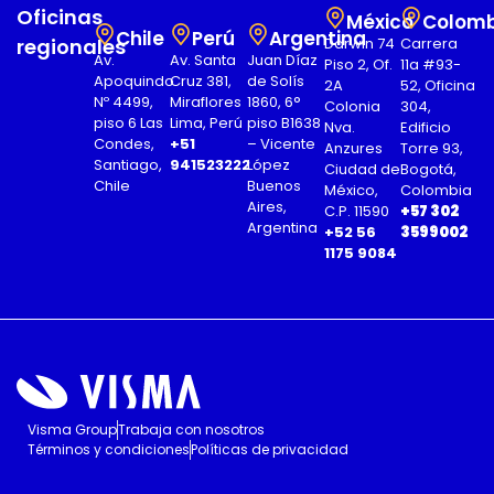
Oficinas
México
Colomb
Chile
Perú
Argentina
regionales
Darwin 74
Carrera
Av.
Av. Santa
Juan Díaz
Piso 2, Of.
11a #93-
Apoquindo
Cruz 381,
de Solís
2A
52, Oficina
Nº 4499,
Miraflores
1860, 6°
Colonia
304,
piso 6 Las
Lima, Perú
piso B1638
Nva.
Edificio
Condes,
+51
– Vicente
Anzures
Torre 93,
Santiago,
941523222
López
Ciudad de
Bogotá,
Chile
Buenos
México,
Colombia
Aires,
C.P. 11590
+57 302
Argentina
+52 56
3599002
1175 9084
Visma Group
Trabaja con nosotros
Términos y condiciones
Políticas de privacidad