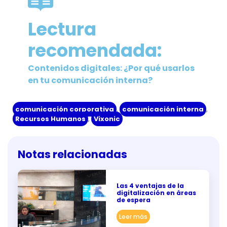
Lectura
recomendada:
Contenidos digitales: ¿Por qué usarlos
en tu comunicación interna?
comunicación corporativa
,
comunicación interna
,
Recursos Humanos
,
Vixonic
Notas relacionadas
Las 4 ventajas de la
digitalización en áreas
de espera
Leer más