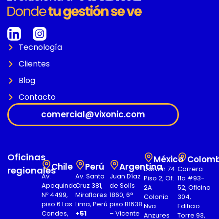
Tecnología
Clientes
Blog
Contacto
comercial@vixonic.com
Oficinas
México
Colomb
Chile
Perú
Argentina
regionales
Darwin 74
Carrera
Av.
Av. Santa
Juan Díaz
Piso 2, Of.
11a #93-
Apoquindo
Cruz 381,
de Solís
2A
52, Oficina
Nº 4499,
Miraflores
1860, 6°
Colonia
304,
piso 6 Las
Lima, Perú
piso B1638
Nva.
Edificio
Condes,
+51
– Vicente
Anzures
Torre 93,