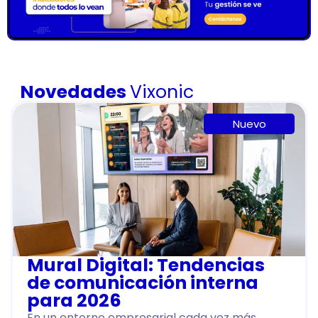
Novedades
Vixonic
Nuevo
Mural Digital: Tendencias
de comunicación interna
para 2026
En un entorno empresarial cada vez más