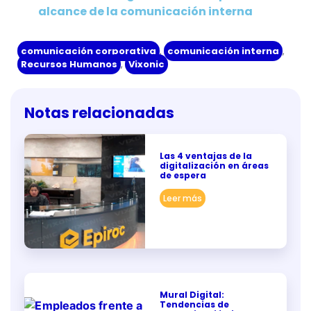
alcance de la comunicación interna
comunicación corporativa
,
comunicación interna
,
Recursos Humanos
,
Vixonic
Notas relacionadas
Las 4 ventajas de la
digitalización en áreas
de espera
Leer más
Mural Digital:
Tendencias de