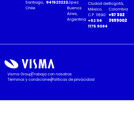
Santiago,
941523222
López
Ciudad de
Bogotá,
Chile
Buenos
México,
Colombia
Aires,
C.P. 11590
+57 302
Argentina
+52 56
3599002
1175 9084
Visma Group
Trabaja con nosotros
Términos y condiciones
Políticas de privacidad