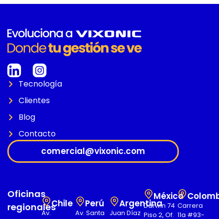
Tecnología
Clientes
Blog
Contacto
comercial@vixonic.com
Oficinas
México
Colomb
Chile
Perú
Argentina
regionales
Darwin 74
Carrera
Av.
Av. Santa
Juan Díaz
Piso 2, Of.
11a #93-