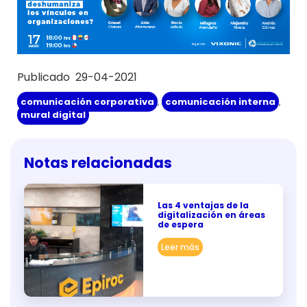
Publicado 29-04-2021
comunicación corporativa
,
comunicación interna
,
mural digital
Notas relacionadas
Las 4 ventajas de la
digitalización en áreas
de espera
Leer más