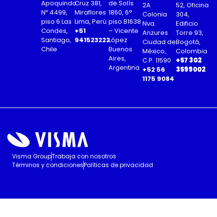
Apoquindo
Cruz 381,
de Solís
2A
52, Oficina
Nº 4499,
Miraflores
1860, 6°
Colonia
304,
piso 6 Las
Lima, Perú
piso B1638
Nva.
Edificio
Condes,
+51
– Vicente
Anzures
Torre 93,
Santiago,
941523222
López
Ciudad de
Bogotá,
Chile
Buenos
México,
Colombia
Aires,
C.P. 11590
+57 302
Argentina
+52 56
3599002
1175 9084
Visma Group
Trabaja con nosotros
Términos y condiciones
Políticas de privacidad