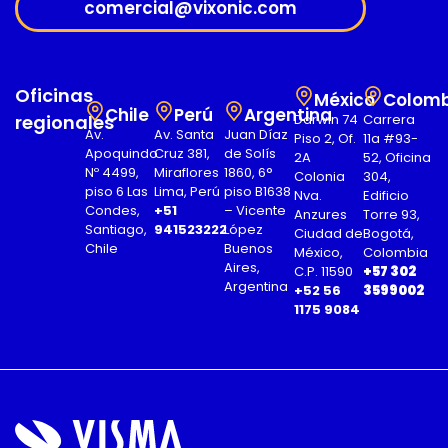
comercial@vixonic.com
Oficinas
México
Colomb
Chile
Perú
Argentina
regionales
Darwin 74
Carrera
Av.
Av. Santa
Juan Díaz
Piso 2, Of.
11a #93-
Apoquindo
Cruz 381,
de Solís
2A
52, Oficina
Nº 4499,
Miraflores
1860, 6°
Colonia
304,
piso 6 Las
Lima, Perú
piso B1638
Nva.
Edificio
Condes,
+51
– Vicente
Anzures
Torre 93,
Santiago,
941523222
López
Ciudad de
Bogotá,
Chile
Buenos
México,
Colombia
Aires,
C.P. 11590
+57 302
Argentina
+52 56
3599002
1175 9084