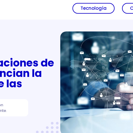
Tecnología
C
aciones de
ncian la
 las
ón
nte.