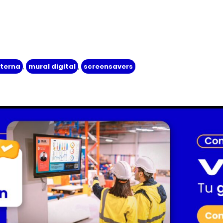
nterna
,
mural digital
,
screensavers