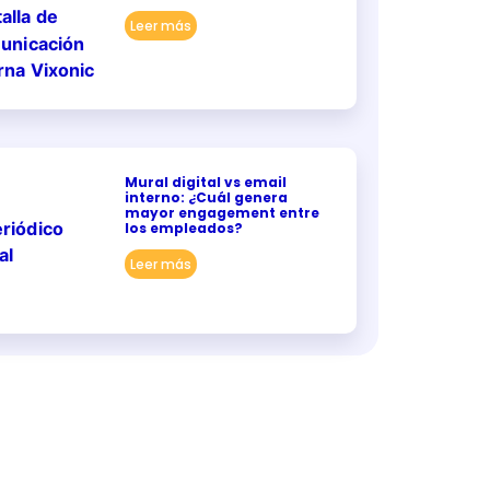
Leer más
Mural digital vs email
interno: ¿Cuál genera
mayor engagement entre
los empleados?
Leer más