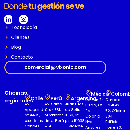
Tecnología
Clientes
Blog
Contacto
comercial@vixonic.com
Oficinas
México
Colomb
Chile
Perú
Argentina
regionales
Darwin 74
Carrera
Av.
Av. Santa
Juan Díaz
Piso 2, Of.
11a #93-
Apoquindo
Cruz 381,
de Solís
2A
52, Oficina
Nº 4499,
Miraflores
1860, 6°
Colonia
304,
piso 6 Las
Lima, Perú
piso B1638
Nva.
Edificio
Condes,
+51
– Vicente
Anzures
Torre 93,