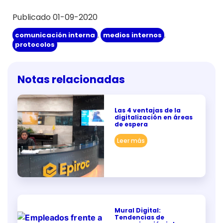
Publicado 01-09-2020
comunicación interna
,
medios internos
,
protocolos
Notas relacionadas
Las 4 ventajas de la
digitalización en áreas
de espera
Leer más
Mural Digital:
Tendencias de