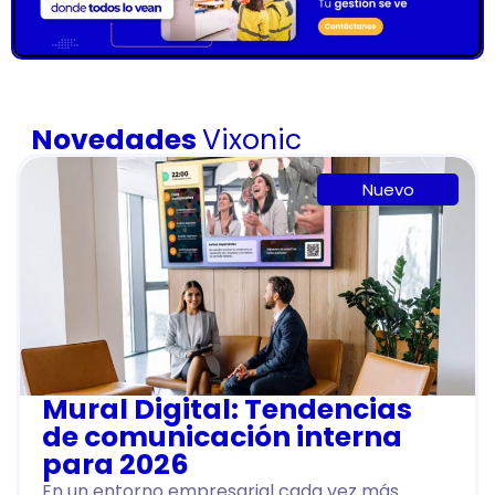
Novedades
Vixonic
Nuevo
Mural Digital: Tendencias
de comunicación interna
para 2026
En un entorno empresarial cada vez más