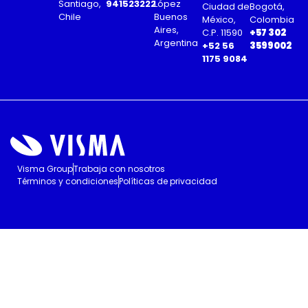
Santiago,
941523222
López
Ciudad de
Bogotá,
Chile
Buenos
México,
Colombia
Aires,
C.P. 11590
+57 302
Argentina
+52 56
3599002
1175 9084
Visma Group
Trabaja con nosotros
Términos y condiciones
Políticas de privacidad